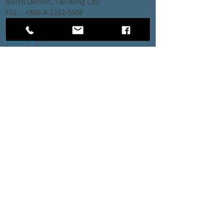
North District, Taichung City
農場動物公仔【療
貓頭鷹家族公仔
癒系列】
【療癒系列】
TEL：+886-4-2202-5660
Farm
Owl
FAX：+886-4-2206-3527
Animal【Therapeutic
Family【Therapeutic
Series】
Series】
Factory
Rm. 1, No. 12, Ln. 307, Renxin Rd., Renwu
Dist., Kaohsiung City 814, Taiwan (R.O.C.)
陶瓷貓頭鷹公仔
仙人掌雞公仔【療
【療癒系列】
癒系列】
Ceramic
Green
Owl【Therapeutic
Chicken【Therapeutic
Series】
Series】
SINCE 1996 Copyright © 2026 TOPWAY
CULTURAL CREATIVITY CO.,LTD. All