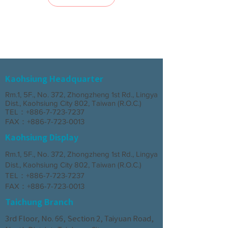
Rooster
Rooster
Moneybox【Therapeutic
Family【Therapeutic
Series】
Series】
Kaohsiung Headquarter
Rm.1, 5F., No. 372, Zhongzheng 1st Rd., Lingya
Dist., Kaohsiung City 802, Taiwan (R.O.C.)
彩繪烏龜公仔【療
陶瓷大象公仔【療
TEL：+886-7-723-7237
癒系列】
癒系列】
FAX：+886-7-723-0013
Painted
Ceramic
Kaohsiung Display
Turtle【Therapeutic
Elephant【Therapeutic
Series】
Series】
Rm.1, 5F., No. 372, Zhongzheng 1st Rd., Lingya
Dist., Kaohsiung City 802, Taiwan (R.O.C.)
TEL：+886-7-723-7237
FAX：+886-7-723-0013
Taichung Branch
3rd Floor, No. 66, Section 2, Taiyuan Road,