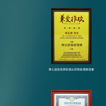
第七屆高高屏區傑出研發經理獎證書