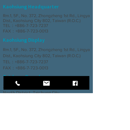
Kaohsiung Headquarter
Rm.1, 5F., No. 372, Zhongzheng 1st Rd., Lingya
Dist., Kaohsiung City 802, Taiwan (R.O.C.)
TEL：+886-7-723-7237
FAX：+886-7-723-0013
Kaohsiung Display
Rm.1, 5F., No. 372, Zhongzheng 1st Rd., Lingya
Dist., Kaohsiung City 802, Taiwan (R.O.C.)
TEL：+886-7-723-7237
FAX：+886-7-723-0013
Taichung Branch
3rd Floor, No. 66, Section 2, Taiyuan Road,
North District, Taichung City
TEL：+886-4-2202-5660
FAX：+886-4-2206-3527
Factory
Rm. 1, No. 12, Ln. 307, Renxin Rd., Renwu