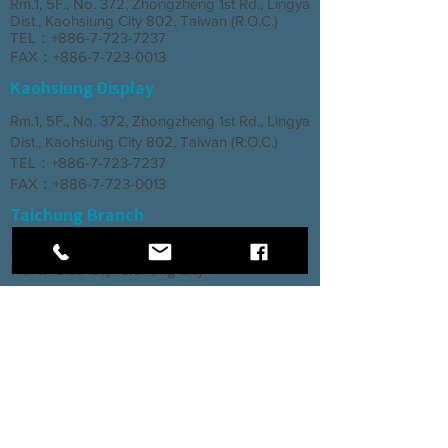
Rm.1, 5F., No. 372, Zhongzheng 1st Rd., Lingya
Dist., Kaohsiung City 802, Taiwan (R.O.C.)
TEL：+886-7-723-7237
FAX：+886-7-723-0013
Kaohsiung Display
Rm.1, 5F., No. 372, Zhongzheng 1st Rd., Lingya
Dist., Kaohsiung City 802, Taiwan (R.O.C.)
TEL：+886-7-723-7237
FAX：+886-7-723-0013
Taichung Branch
3rd Floor, No. 66, Section 2, Taiyuan Road,
North District, Taichung City
TEL：+886-4-2202-5660
FAX：+886-4-2206-3527
Factory
Rm. 1, No. 12, Ln. 307, Renxin Rd., Renwu
Dist., Kaohsiung City 814, Taiwan (R.O.C.)