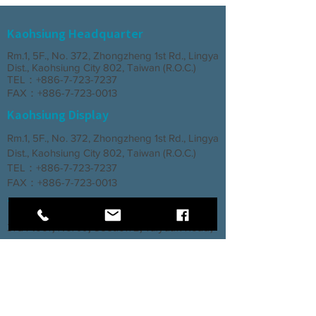
Kaohsiung Headquarter
Rm.1, 5F., No. 372, Zhongzheng 1st Rd., Lingya
Dist., Kaohsiung City 802, Taiwan (R.O.C.)
TEL：+886-7-723-7237
FAX：+886-7-723-0013
Kaohsiung Display
Rm.1, 5F., No. 372, Zhongzheng 1st Rd., Lingya
Dist., Kaohsiung City 802, Taiwan (R.O.C.)
TEL：+886-7-723-7237
FAX：+886-7-723-0013
Taichung Branch
3rd Floor, No. 66, Section 2, Taiyuan Road,
North District, Taichung City
TEL：+886-4-2202-5660
FAX：+886-4-2206-3527
Factory