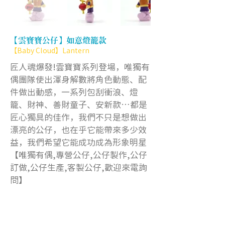
【雲寶寶公仔】如意燈籠款
【Baby Cloud】Lantern
匠人魂爆發!雲寶寶系列登場，唯獨有
偶團隊使出渾身解數將角色動態、配
件做出動感，一系列包刮衝浪、燈
籠、財神、善財童子、安新款…都是
匠心獨具的佳作，我們不只是想做出
漂亮的公仔，也在乎它能帶來多少效
益，我們希望它能成功成為形象明星
【唯獨有偶,專營公仔,公仔製作,公仔
訂做,公仔生產,客製公仔,歡迎來電詢
問】