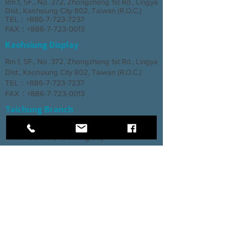
Rm.1, 5F., No. 372, Zhongzheng 1st Rd., Lingya
Dist., Kaohsiung City 802, Taiwan (R.O.C.)
TEL：+886-7-723-7237
FAX：+886-7-723-0013
Kaohsiung Display
Rm.1, 5F., No. 372, Zhongzheng 1st Rd., Lingya
Dist., Kaohsiung City 802, Taiwan (R.O.C.)
TEL：+886-7-723-7237
FAX：+886-7-723-0013
Taichung Branch
3rd Floor, No. 66, Section 2, Taiyuan Road,
North District, Taichung City
TEL：+886-4-2202-5660
FAX：+886-4-2206-3527
Factory
Rm. 1, No. 12, Ln. 307, Renxin Rd., Renwu
Dist., Kaohsiung City 814, Taiwan (R.O.C.)