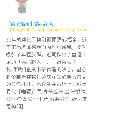
【清心福全】清心超人
【Chingshin Drink】Chingshin Superman
30年的連鎖手搖引龍頭清心福全，近
年來品牌風格走向簡約雅緻風，成功
吸引了年輕族群。近期推出了童趣十
足的「清心超人」、「綠茶公主」，
我們深知企業形象再造的決心，盡心
將企業吉祥物打造成深受消費者喜愛
的公仔娃娃，為企業在市場上凸顯差
異化【唯獨有偶,專營公仔,公仔製作,
公仔訂做,公仔生產,客製公仔,歡迎來
電詢問】