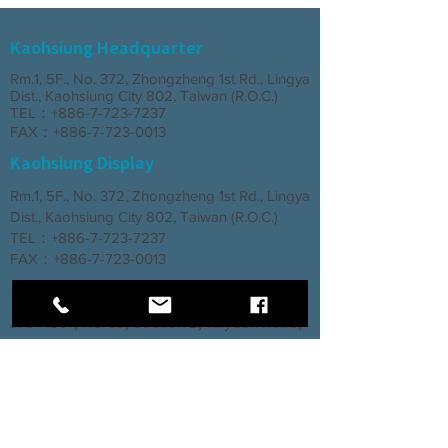
Kaohsiung Headquarter
Rm.1, 5F., No. 372, Zhongzheng 1st Rd., Lingya
Dist., Kaohsiung City 802, Taiwan (R.O.C.)
TEL：+886-7-723-7237
FAX：+886-7-723-0013
Kaohsiung Display
Rm.1, 5F., No. 372, Zhongzheng 1st Rd., Lingya
Dist., Kaohsiung City 802, Taiwan (R.O.C.)
TEL：+886-7-723-7237
FAX：+886-7-723-0013
Taichung Branch
3rd Floor, No. 66, Section 2, Taiyuan Road,
North District, Taichung City
TEL：+886-4-2202-5660
FAX：+886-4-2206-3527
Factory