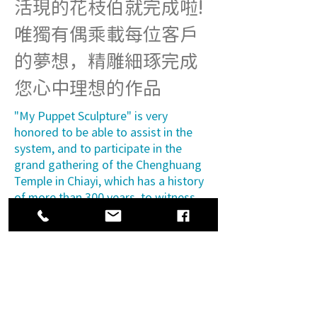
活現的花枝伯就完成啦!
唯獨有偶乘載每位客戶
的夢想，精雕細琢完成
您心中理想的作品
"My Puppet Sculpture" is very
honored to be able to assist in the
system, and to participate in the
grand gathering of the Chenghuang
Temple in Chiayi, which has a history
of more than 300 years, to witness
this historic moment.
Kaohsiung Headquarter
Rm.1, 5F., No. 372, Zhongzheng 1st Rd., Lingya